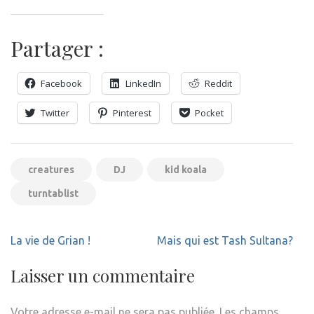
Partager :
Facebook
LinkedIn
Reddit
Twitter
Pinterest
Pocket
creatures
DJ
kid koala
turntablist
Navigation
La vie de Grian !
Mais qui est Tash Sultana?
de
l’article
Laisser un commentaire
Votre adresse e-mail ne sera pas publiée.
Les champs