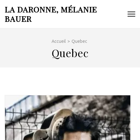
Aller
LA DARONNE, MÉLANIE
au
BAUER
contenu
(Pressez
Entrée)
Accueil
>
Quebec
Quebec