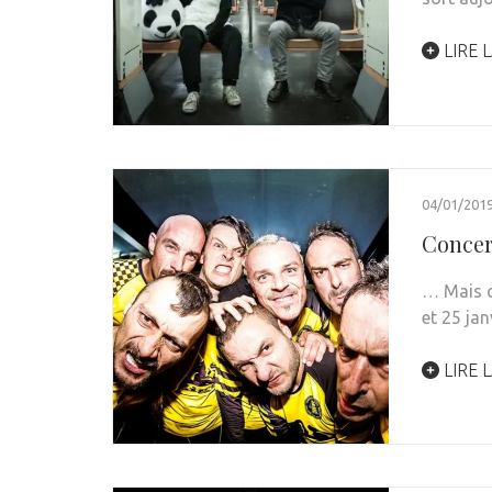
LIRE L
04/01/201
Concert
… Mais c
et 25 jan
LIRE L