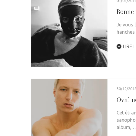
01/01/201
Bonne n
Je vous l
hanches s
LIRE L
30/12/201
Ovni n
Cet étra
saxophon
album, 