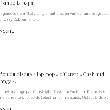
lisme à la papa.
rugineuse du métal …. Il y a huit ans, en vue de faire progresse
ce, Ozzy Osbourne, le …
A SUITE
8
tion du disque « lap-pop » d’Octet : « Cash and
Songs ».
 Label, managé par Christophe Tastet, « Enchanté Records »
ne curiosité oubliée de l’electronica française, Octet , le duo 
A SUITE