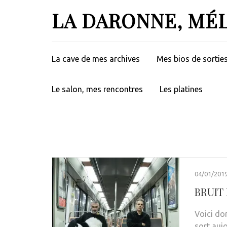
Aller
LA DARONNE, MÉ
au
contenu
(Pressez
Entrée)
La cave de mes archives
Mes bios de sortie
Le salon, mes rencontres
Les platines
04/01/201
BRUIT 
Voici do
sort auj