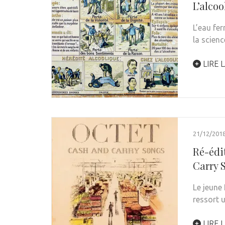
L’alcoo
L’eau fer
la scien
LIRE L
21/12/201
Ré-édi
Carry 
Le jeune
ressort u
LIRE L