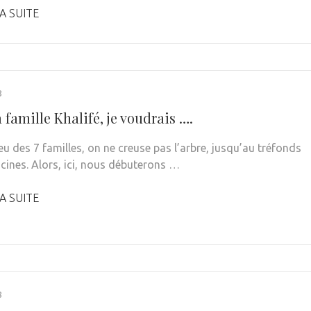
A SUITE
8
 famille Khalifé, je voudrais ….
eu des 7 familles, on ne creuse pas l’arbre, jusqu’au tréfonds
acines. Alors, ici, nous débuterons …
A SUITE
8