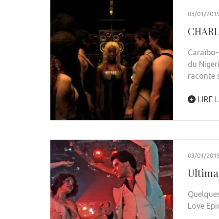
03/01/201
CHARL
Caraïbo-
du Nigeri
raconte
LIRE L
03/01/201
Ultimat
Quelques
Love Epi