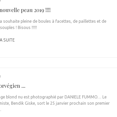
9
ouvelle peau 2019 !!!!
a souhaite pleine de boules à facettes, de paillettes et de
ouples ! Bisous !!!!!
A SUITE
8
orvégien …
nge blond nu est photographié par DANIELE FUMMO… Le
iste, Bendik Giske, sort le 25 janvier prochain son premier
…