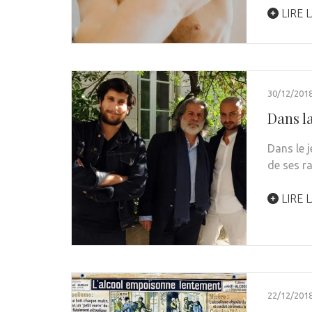
LIRE L
30/12/201
Dans la
Dans le j
de ses r
LIRE L
22/12/201