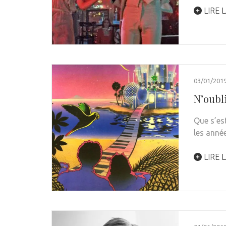
LIRE L
03/01/201
N’oubli
Que s’est
les anné
LIRE L