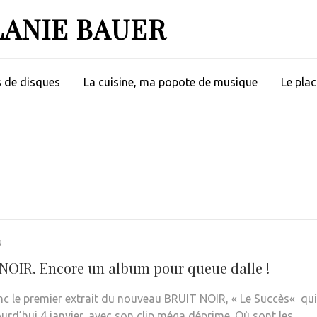
LANIE BAUER
s de disques
La cuisine, ma popote de musique
Le plac
9
NOIR. Encore un album pour queue dalle !
nc le premier extrait du nouveau BRUIT NOIR, « Le Succès« qui
ourd’hui 4 janvier, avec son clip méga déprime. Où sont les …