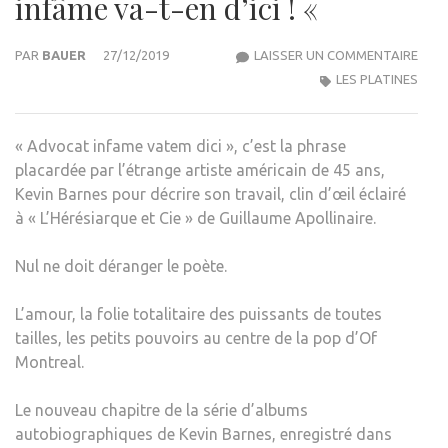
infâme va-t-en d’ici ! «
OF
PAR
BAUER
27/12/2019
LAISSER UN COMMENTAIRE
MON
LES PLATINES
»
AVO
« Advocat infame vatem dici », c’est la phrase
INFÂ
placardée par l’étrange artiste américain de 45 ans,
VA-
Kevin Barnes pour décrire son travail, clin d’œil éclairé
T-
à « L’Hérésiarque et Cie » de Guillaume Apollinaire.
EN
D’ICI
Nul ne doit déranger le poète.
!
«
L’amour, la folie totalitaire des puissants de toutes
tailles, les petits pouvoirs au centre de la pop d’Of
Montreal.
Le nouveau chapitre de la série d’albums
autobiographiques de Kevin Barnes, enregistré dans