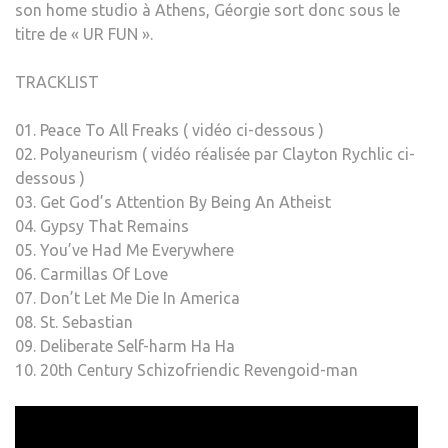
son home studio à Athens, Géorgie sort donc sous le
titre de « UR FUN ».
TRACKLIST
01. Peace To All Freaks ( vidéo ci-dessous )
02. Polyaneurism ( vidéo réalisée par Clayton Rychlic ci-
dessous )
03. Get God’s Attention By Being An Atheist
04. Gypsy That Remains
05. You’ve Had Me Everywhere
06. Carmillas Of Love
07. Don’t Let Me Die In America
08. St. Sebastian
09. Deliberate Self-harm Ha Ha
10. 20th Century Schizofriendic Revengoid-man