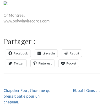
Of Montreal
www.polyvinylrecords.com
Partager :
Facebook
LinkedIn
Reddit
Twitter
Pinterest
Pocket
Navigation
Chapelier Fou , l’homme qui
Et paf ! Gims …
de
prenait Satie pour un
l’article
chapeau.