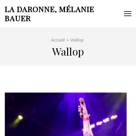
Aller
LA DARONNE, MÉLANIE
au
BAUER
contenu
(Pressez
Entrée)
Accueil
>
Wallop
Wallop