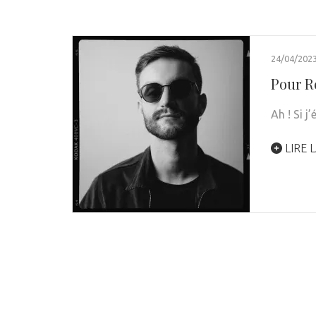
24/04/202
Pour Re
Ah ! Si j
LIRE L