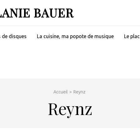
LANIE BAUER
s de disques
La cuisine, ma popote de musique
Le plac
Accueil
>
Reynz
Reynz