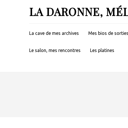
Aller
LA DARONNE, MÉ
au
contenu
(Pressez
Entrée)
La cave de mes archives
Mes bios de sortie
Le salon, mes rencontres
Les platines