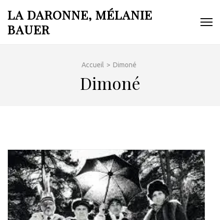
Aller
LA DARONNE, MÉLANIE
au
BAUER
contenu
(Pressez
Entrée)
Accueil
>
Dimoné
Dimoné